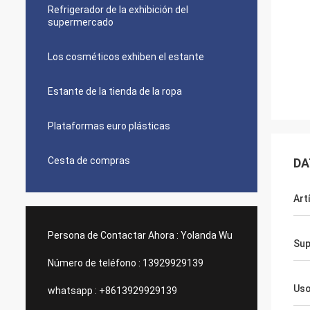
Refrigerador de la exhibición del
supermercado
Los cosméticos exhiben el estante
Estante de la tienda de la ropa
Plataformas euro plásticas
Cesta de compras
DA
Art
Persona de Contactar Ahora :
Yolanda Wu
Sup
Número de teléfono :
13929929139
Us
whatsapp :
+8613929929139