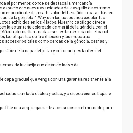
ienda al por menor, donde se destaca la mercancía
ese espacio con nuestras unidades del casquillo de extremo
orrespondiente de un alto valor del beneficio o para ofrecer
cas de la góndola 4-Way son los accesorios excelentes
tos exhibidos en los 4 lados. Nuestro catálogo ofrece
en la estantería coloreada de marfil de la góndola con el
co. Añada alguna llamarada a sus estantes usando el canal
or, las etiquetas de la exhibición y las muestras
los accesorios tales como cercas de la góndola, cestas y
perficie de la capa del polvo y coloreado, estantes del
emas de la clavija que dejan de lado y de
de capa gradual que venga con una garantía resistente a la
chadas a un lado dobles y solas, y a disposiciones bajas o
patible una amplia gama de accesorios en el mercado para