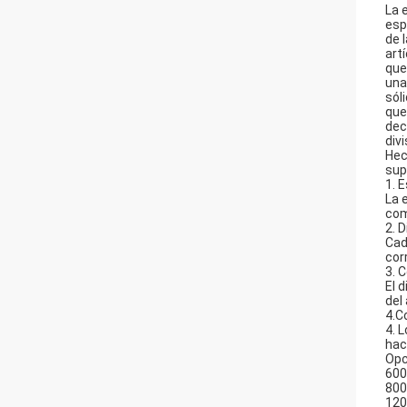
La 
esp
de 
art
que
una
sól
que
dec
div
Hec
sup
1. 
La 
com
2. 
Cad
cor
3. 
El 
del 
4.C
4. 
hac
Opc
600
800
120