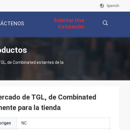
Spanish
Solicitar Una
TÁCTENOS
Cotización
oductos
描
GL, de Combinated estantes de la
述
mercado de TGL, de Combinated
mente para la tienda
origen
NC