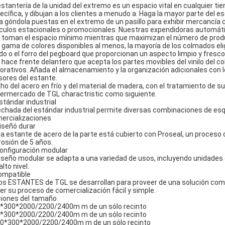
estantería de la unidad del extremo es un espacio vital en cualquier t
ecífica, y dibujan a los clientes a menudo a. Haga la mayor parte del 
la góndola puestas en el extremo de un pasillo para exhibir mercancía c
ículos estacionales o promocionales. Nuestras expendidoras automáti
 toman el espacio mínimo mientras que maximizan el número de produc
 gama de colores disponibles al menos, la mayoría de los colmados elig
ido o el forro del pegboard que proporcionan un aspecto limpio y fres
 hace frente delantero que acepta los partes movibles del vinilo del col
orativos. Añada el almacenamiento y la organización adicionales con 
isores del estante.
ho del acero en frío y del material de madera, con el tratamiento de su
ermercado de TGL charactristic como siguiente.
Estándar industrial
echada del estándar industrial permite diversas combinaciones de esqu
ercializaciones
Diseñó durar
a estante de acero de la parte está cubierto con Proseal, un proceso 
rosión de 5 años.
Configuración modular
diseño modular se adapta a una variedad de usos, incluyendo unidades e
alto nivel.
ompatible
Los ESTANTES de TGL se desarrollan para proveer de una solución com
er su proceso de comercialización fácil y simple.
iones del tamaño
*300*2000/2200/2400m m de un sólo recinto
*300*2000/2200/2400m m de un sólo recinto
0*300*2000/2200/2400m m de un sólo recinto