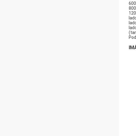
600
800
120
lad
lad
lad
(ta
Pod
IM