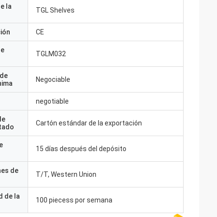
e la
TGL Shelves
ción
CE
de
TGLM032
 de
Negociable
nima
negotiable
de
Cartón estándar de la exportación
tado
e
15 días después del depósito
nes de
T/T, Western Union
 de la
100 piecess por semana