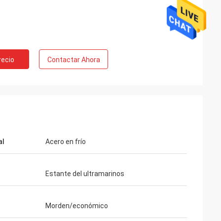
recio
Contactar Ahora
al
Acero en frío
Estante del ultramarinos
Morden/económico