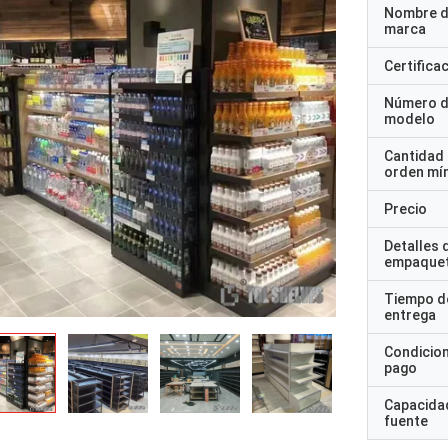
Nombre d
marca
Certifica
Número 
modelo
Cantidad
orden mí
Precio
Detalles 
empaque
Tiempo d
entrega
Condicio
pago
Capacidad
fuente