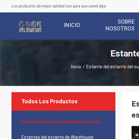
Los productos de mejor calidad son para que usted elija
SOBRE
INICIO
NOSOTROS
Estant
Inicio
/
Estante del estante del 
Todos Los Productos
Es
es
Estante del estante del supermercado
Estantes del estante de Warehouse