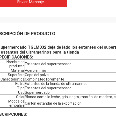
Enviar Mensaje
SCRIPCIÓN DE PRODUCTO
supermercado TGLM032 deja de lado los estantes del superm
 estantes del ultramarinos para la tienda
PECIFICACIONES:
Nombre de
Estantes del supermercado
producto
Material
Acero en frío
Superficie
Capa del polvo
Característica
Combinated libremente
Estilo
Estantes de la tienda de ultramarinos
Tipo
Estantes del supermercado
Uso
Supermercado
Color
Blanco como la leche, gris, negro, marrón, de madera, co
Modos de
Cartón estándar de la exportación
embalaje
SCRIPCIONES: